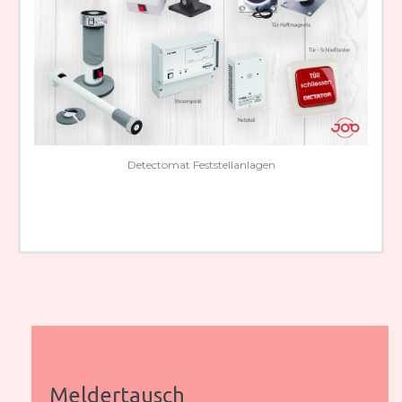
Detectomat Feststellanlagen
Meldertausch