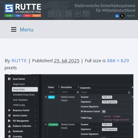
Menu
By
RUTTE
|
Published
25. Juli 2025
| Full size is
886 × 829
pixels