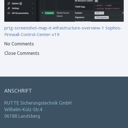
prtg-screenshot-map-it-infrastructure-overview-1
Sophos-
Firewall-Control-Center-v19
No Comments
Close Comments
ANSCHRIFT
RUTTE Sicherungstechnik GmbH
Wilhelm-Külz-Str.4
06188 Landsberg