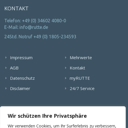
KONTAKT
Telefon: +49 (0) 34602 4080-0
E-Mail: info@rutte.de
24Std. Notruf +49 (0) 1805-234593
Impressum
Mehrwerte
AGB
Kontakt
Datenschutz
myRUTTE
Disclaimer
24/7 Service
Alle Rechte wurden reserviert. Die Nutzung, Vervielfältigung,
Wir schützen Ihre Privatsphäre
Verlinkung von Bildern, textlichen Inhalten und Videos bedarf
der schriftlichen Genehmigung der RUTTE Sicherungstechnik
Wir verwenden Cookies, um Ihr Surferlebnis zu verbessern,