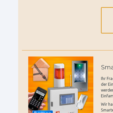
Sma
Ihr Fr
der Ei
werden 
Einfam
Wir ha
Smarte