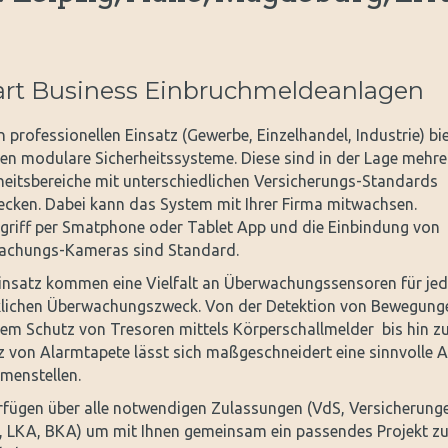
rt Business Einbruchmeldeanlagen
n professionellen Einsatz (Gewerbe, Einzelhandel, Industrie) bi
nen modulare Sicherheitssysteme. Diese sind in der Lage mehre
heitsbereiche mit unterschiedlichen Versicherungs-Standards
cken. Dabei kann das System mit Ihrer Firma mitwachsen.
griff per Smatphone oder Tablet App und die Einbindung von
achungs-Kameras sind Standard.
nsatz kommen eine Vielfalt an Überwachungssensoren für je
lichen Überwachungszweck. Von der Detektion von Bewegung
em Schutz von Tresoren mittels Körperschallmelder bis hin 
z von Alarmtapete lässt sich maßgeschneidert eine sinnvolle 
enstellen.
rfügen über alle notwendigen Zulassungen (VdS, Versicherung
i, LKA, BKA) um mit Ihnen gemeinsam ein passendes Projekt z