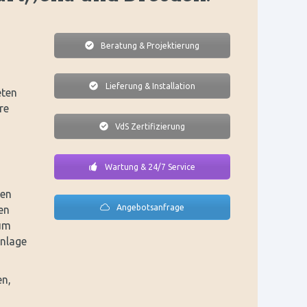
Beratung & Projektierung
Lieferung & Installation
eten
re
VdS Zertifizierung
Wartung & 24/7 Service
den
Angebotsanfrage
en
zum
Anlage
en,
u