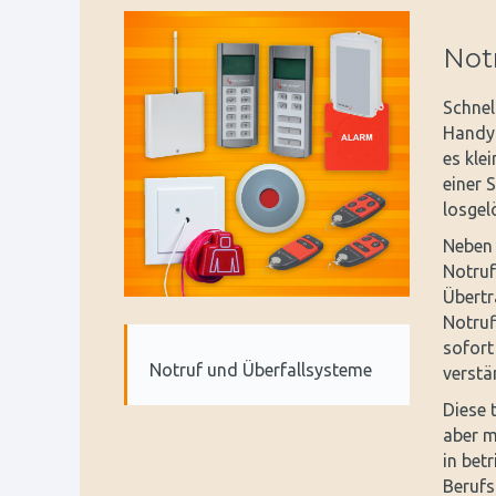
Not
Schnell
Handya
es kle
einer 
losgelö
Neben 
Notruf
Übertr
Notruf
sofort
Notruf und Überfallsysteme
verstä
Diese 
aber m
in bet
Berufs