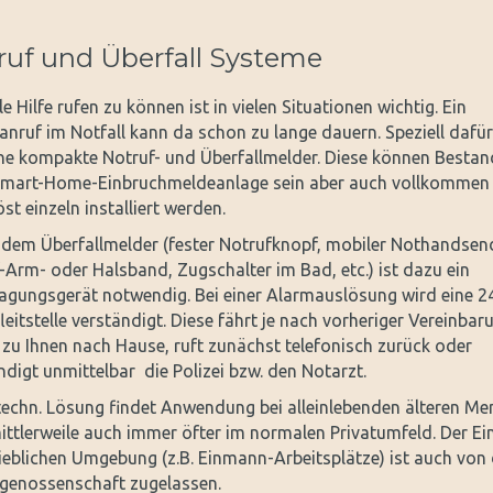
ruf und Überfall Systeme
e Hilfe rufen zu können ist in vielen Situationen wichtig. Ein
nruf im Notfall kann da schon zu lange dauern. Speziell dafür
ine kompakte Notruf- und Überfallmelder. Diese können Bestand
Smart-Home-Einbruchmeldeanlage sein aber auch vollkommen
st einzeln installiert werden.
dem Überfallmelder (fester Notrufknopf, mobiler Nothandsend
-Arm- oder Halsband, Zugschalter im Bad, etc.) ist dazu ein
agungsgerät notwendig. Bei einer Alarmauslösung wird eine 24
leitstelle verständigt. Diese fährt je nach vorheriger Vereinbar
 zu Ihnen nach Hause, ruft zunächst telefonisch zurück oder
ndigt unmittelbar die Polizei bzw. den Notarzt.
techn. Lösung findet Anwendung bei alleinlebenden älteren M
ittlerweile auch immer öfter im normalen Privatumfeld. Der Ei
rieblichen Umgebung (z.B. Einmann-Arbeitsplätze) ist auch von 
genossenschaft zugelassen.