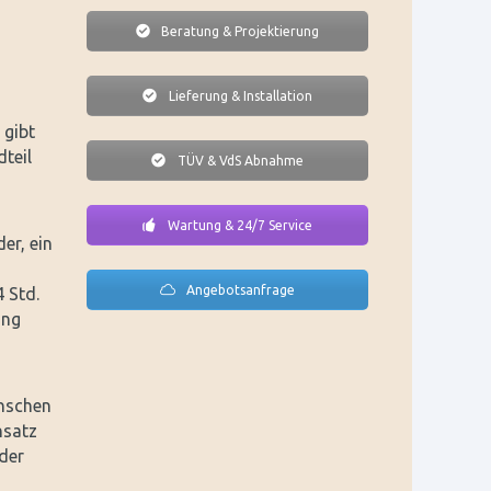
Beratung & Projektierung
Lieferung & Installation
 gibt
teil
TÜV & VdS Abnahme
Wartung & 24/7 Service
er, ein
Angebotsanfrage
 Std.
ung
enschen
nsatz
der