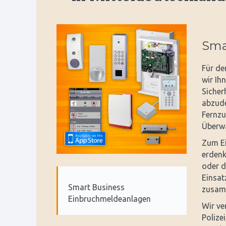
Sma
Für de
wir Ih
Sicher
abzude
Fernzu
Überw
Zum Ei
erdenk
oder d
Einsat
Smart Business
zusamm
Einbruchmeldeanlagen
Wir ve
Polize