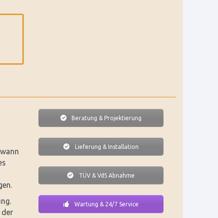
Beratung & Projektierung
Lieferung & Installation
n wann
es
TÜV & VdS Abnahme
gen.
ng.
Wartung & 24/7 Service
 der