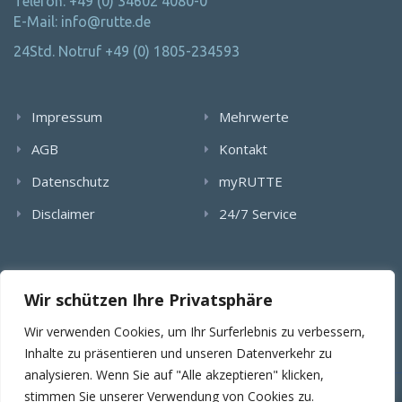
Telefon: +49 (0) 34602 4080-0
E-Mail: info@rutte.de
24Std. Notruf +49 (0) 1805-234593
Impressum
Mehrwerte
AGB
Kontakt
Datenschutz
myRUTTE
Disclaimer
24/7 Service
Alle Rechte wurden reserviert. Die Nutzung, Vervielfältigung,
Wir schützen Ihre Privatsphäre
Verlinkung von Bildern, textlichen Inhalten und Videos bedarf
der schriftlichen Genehmigung der RUTTE Sicherungstechnik
Wir verwenden Cookies, um Ihr Surferlebnis zu verbessern,
GmbH.
Inhalte zu präsentieren und unseren Datenverkehr zu
analysieren. Wenn Sie auf "Alle akzeptieren" klicken,
stimmen Sie unserer Verwendung von Cookies zu.