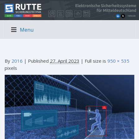
Menu
By
2016
|
Published
27. April 2023
| Full size is
950 × 535
pixels