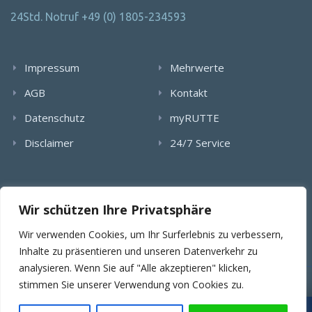
24Std. Notruf +49 (0) 1805-234593
Impressum
Mehrwerte
AGB
Kontakt
Datenschutz
myRUTTE
Disclaimer
24/7 Service
Alle Rechte wurden reserviert. Die Nutzung, Vervielfältigung,
Wir schützen Ihre Privatsphäre
Verlinkung von Bildern, textlichen Inhalten und Videos bedarf
der schriftlichen Genehmigung der RUTTE Sicherungstechnik
Wir verwenden Cookies, um Ihr Surferlebnis zu verbessern,
GmbH.
Inhalte zu präsentieren und unseren Datenverkehr zu
analysieren. Wenn Sie auf "Alle akzeptieren" klicken,
stimmen Sie unserer Verwendung von Cookies zu.
© 2025 RUTTE Sicherungstechnik GmbH.
Wartungsübernahme & SLA
Projekt- & Angebotsanfragen