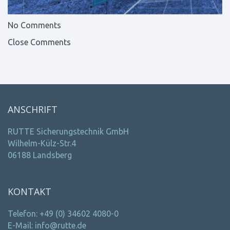
No Comments
Close Comments
ANSCHRIFT
RUTTE Sicherungstechnik GmbH
Wilhelm-Külz-Str.4
06188 Landsberg
KONTAKT
Telefon: +49 (0) 34602 4080-0
E-Mail: info@rutte.de