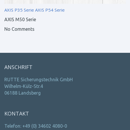
AXIS P35 Serie
AXIS P54 Serie
AXIS M50 Serie
No Comments
ANSCHRIFT
RUTTE Sicherungstechnik GmbH
Wilhelm-Külz-Str.4
06188 Landsberg
KONTAKT
Telefon: +49 (0) 34602 4080-0