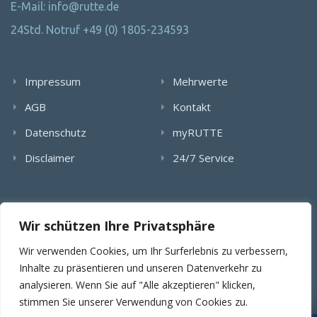
E-Mail: info@rutte.de
24Std. Notruf +49 (0) 1805-234593
Impressum
Mehrwerte
AGB
Kontakt
Datenschutz
myRUTTE
Disclaimer
24/7 Service
Alle Rechte wurden reserviert. Die Nutzung, Vervielfältigung,
Wir schützen Ihre Privatsphäre
Verlinkung von Bildern, textlichen Inhalten und Videos bedarf
der schriftlichen Genehmigung der RUTTE Sicherungstechnik
Wir verwenden Cookies, um Ihr Surferlebnis zu verbessern,
GmbH.
Inhalte zu präsentieren und unseren Datenverkehr zu
analysieren. Wenn Sie auf "Alle akzeptieren" klicken,
stimmen Sie unserer Verwendung von Cookies zu.
© 2025 RUTTE Sicherungstechnik GmbH.