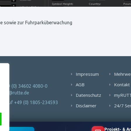
e sowie zur Fuhrparküberwachung
AKT
Impressum
Mehrwe
AGB
Kontakt
: +49 (0) 34602 4080-0
 info@rutte.de
Datenschutz
myRUT
Notruf +49 (0) 1805-234593
Disclaimer
24/7 Se
Projekt- & 