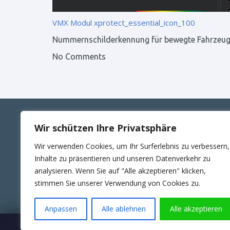
VMX Modul
xprotect_essential_icon_100
Nummernschilderkennung für bewegte Fahrzeug
No Comments
Wir schützen Ihre Privatsphäre
ANSCHRIFT
KONT
Wir verwenden Cookies, um Ihr Surferlebnis zu verbessern,
RUTTE Sicherungstechnik GmbH
Telefon
Inhalte zu präsentieren und unseren Datenverkehr zu
Wilhelm-Külz-Str.4
E-Mail:
analysieren. Wenn Sie auf "Alle akzeptieren" klicken,
06188 Landsberg
24Std. 
stimmen Sie unserer Verwendung von Cookies zu.
Anpassen
Alle ablehnen
Alle akzeptieren
Wartungsübernahme & SLA