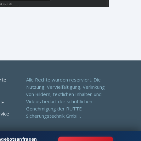
rte
Alle Rechte wurden reserviert. Die
Nutzung, Vervielfältigung, Verlinkung
von Bildern, textlichen Inhalten und
Videos bedarf der schriftlichen
TE
Genehmigung der RUTTE
rvice
Sicherungstechnik GmbH.
Angebotsanfragen