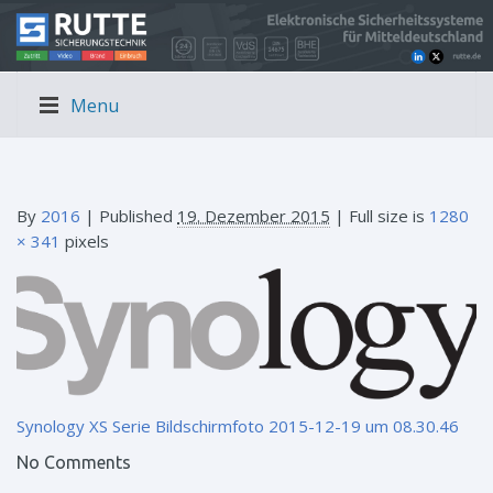
Menu
By
2016
|
Published
19. Dezember 2015
| Full size is
1280
× 341
pixels
Synology XS Serie
Bildschirmfoto 2015-12-19 um 08.30.46
No Comments