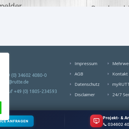
AKT
Impressum
Mehrwe
AGB
Kontakt
: +49 (0) 34602 4080-0
 info@rutte.de
Datenschutz
myRUT
Notruf +49 (0) 1805-234593
Disclaimer
24/7 Se
Projekt- & 
ICE ANFRAGEN
📞 034602 4