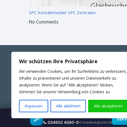
SPC Kontaktmelder
SPC Zentralen
No Comments
Wir schützen Ihre Privatsphäre
ANSCHRIFT
KONT
Wir verwenden Cookies, um Ihr Surferlebnis zu verbessern,
RUTTE Sicherungstechnik GmbH
Telefon
Inhalte zu präsentieren und unseren Datenverkehr zu
Wilhelm-Külz-Str.4
E-Mail:
analysieren. Wenn Sie auf "Alle akzeptieren" klicken,
06188 Landsberg
24Std. 
stimmen Sie unserer Verwendung von Cookies zu.
Anpassen
Alle ablehnen
Alle akzeptieren
Wartungsübernahme & SLA
SERV
© 2025 RUTTE Sicherungstechnik GmbH.
📞 034602 4080-0
✉ helpdesk@rutte.de