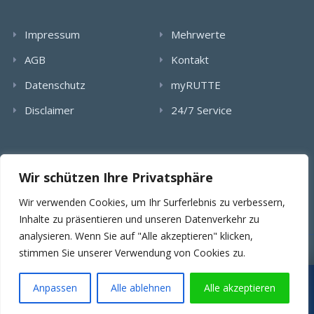
Impressum
Mehrwerte
AGB
Kontakt
Datenschutz
myRUTTE
Disclaimer
24/7 Service
Alle Rechte wurden reserviert. Die Nutzung, Vervielfältigung,
Wir schützen Ihre Privatsphäre
Verlinkung von Bildern, textlichen Inhalten und Videos bedarf
der schriftlichen Genehmigung der RUTTE Sicherungstechnik
Wir verwenden Cookies, um Ihr Surferlebnis zu verbessern,
GmbH.
Inhalte zu präsentieren und unseren Datenverkehr zu
analysieren. Wenn Sie auf "Alle akzeptieren" klicken,
stimmen Sie unserer Verwendung von Cookies zu.
© 2025 RUTTE Sicherungstechnik GmbH.
Wartungsübernahme & SLA
Projekt- & Angebotsanfragen
Anpassen
Alle ablehnen
Alle akzeptieren
SERVICE ANFRAGEN
PROJEKT ANFRAGEN