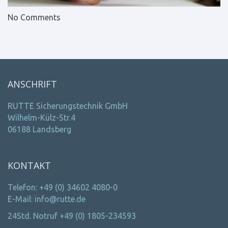
No Comments
ANSCHRIFT
RUTTE Sicherungstechnik GmbH
Wilhelm-Külz-Str.4
06188 Landsberg
KONTAKT
Telefon: +49 (0) 34602 4080-0
E-Mail: info@rutte.de
24Std. Notruf +49 (0) 1805-234593