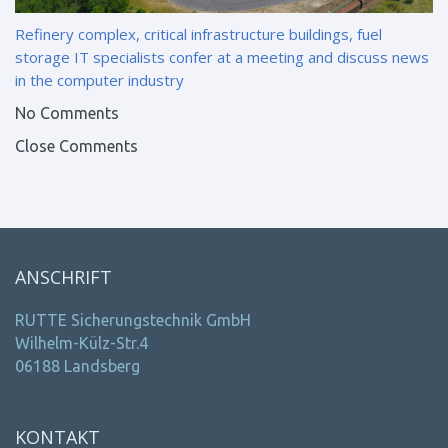
Refinery complex, critical infrastructure buildings, fuel
storage
IT specialists confer at a meeting and discuss news
in the computer industry
No Comments
Close Comments
ANSCHRIFT
RUTTE Sicherungstechnik GmbH
Wilhelm-Külz-Str.4
06188 Landsberg
KONTAKT