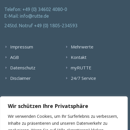
Telefon: +49 (0) 34602 4080-0
E-Mail: info@rutte.de
24Std. Notruf +49 (0) 1805-234593
Impressum
Mehrwerte
AGB
Kontakt
Datenschutz
myRUTTE
Disclaimer
24/7 Service
Alle Rechte wurden reserviert. Die Nutzung, Vervielfältigung,
Wir schützen Ihre Privatsphäre
Verlinkung von Bildern, textlichen Inhalten und Videos bedarf
der schriftlichen Genehmigung der RUTTE Sicherungstechnik
Wir verwenden Cookies, um Ihr Surferlebnis zu verbessern,
GmbH.
Inhalte zu präsentieren und unseren Datenverkehr zu