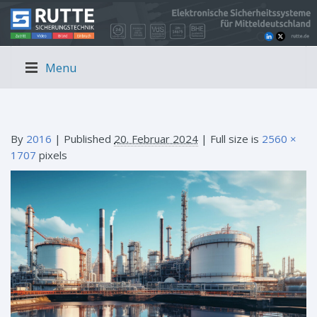
Menu
By
2016
|
Published
20. Februar 2024
| Full size is
2560 ×
1707
pixels