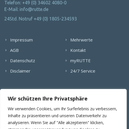
Telefon: +49 (0) 34602 4080-0
E-Mail: info@rutte.de
24Std. Notruf +49 (0) 1805-234593
Impressum
Mehrwerte
AGB
Kontakt
Datenschutz
myRUTTE
Disclaimer
24/7 Service
Alle Rechte wurden reserviert. Die Nutzung, Vervielfältigung,
Wir schützen Ihre Privatsphäre
Verlinkung von Bildern, textlichen Inhalten und Videos bedarf
der schriftlichen Genehmigung der RUTTE Sicherungstechnik
Wir verwenden Cookies, um Ihr Surferlebnis zu verbessern,
GmbH.
Inhalte zu präsentieren und unseren Datenverkehr zu
analysieren. Wenn Sie auf "Alle akzeptieren" klicken,