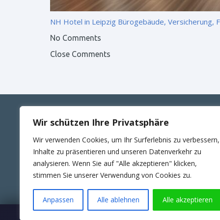
NH Hotel in Leipzig
Bürogebäude, Versicherung, 
No Comments
Close Comments
Wir schützen Ihre Privatsphäre
ANSCHRIFT
KONT
Wir verwenden Cookies, um Ihr Surferlebnis zu verbessern,
RUTTE Sicherungstechnik GmbH
Telefon
Inhalte zu präsentieren und unseren Datenverkehr zu
Wilhelm-Külz-Str.4
E-Mail:
analysieren. Wenn Sie auf "Alle akzeptieren" klicken,
06188 Landsberg
24Std. 
stimmen Sie unserer Verwendung von Cookies zu.
Anpassen
Alle ablehnen
Alle akzeptieren
Wartungsübernahme & SLA