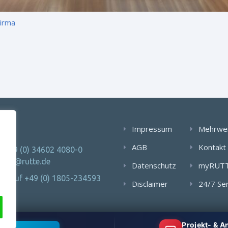
Firma
AKT
Impressum
Mehrwe
AGB
Kontakt
: +49 (0) 34602 4080-0
 info@rutte.de
Datenschutz
myRUT
Notruf +49 (0) 1805-234593
Disclaimer
24/7 Se
Projekt- & 