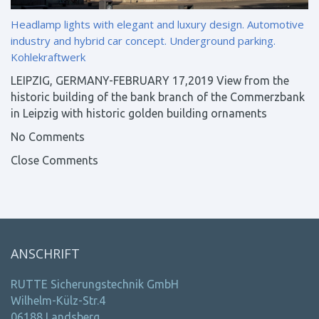
Headlamp lights with elegant and luxury design. Automotive
industry and hybrid car concept. Underground parking.
Kohlekraftwerk
LEIPZIG, GERMANY-FEBRUARY 17,2019 View from the
historic building of the bank branch of the Commerzbank
in Leipzig with historic golden building ornaments
No Comments
Close Comments
ANSCHRIFT
RUTTE Sicherungstechnik GmbH
Wilhelm-Külz-Str.4
06188 Landsberg