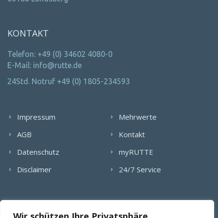
KONTAKT
Telefon: +49 (0) 34602 4080-0
E-Mail: info@rutte.de
24Std. Notruf +49 (0) 1805-234593
Impressum
Mehrwerte
AGB
Kontakt
Datenschutz
myRUTTE
Disclaimer
24/7 Service
Alle Rechte wurden reserviert. Die Nutzung, Vervielfältigung,
Wir schützen Ihre Privatsphäre
Verlinkung von Bildern, textlichen Inhalten und Videos bedarf