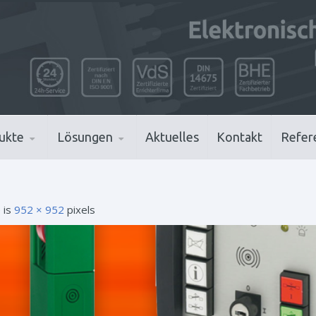
ukte
Lösungen
Aktuelles
Kontakt
Refer
e is
952 × 952
pixels