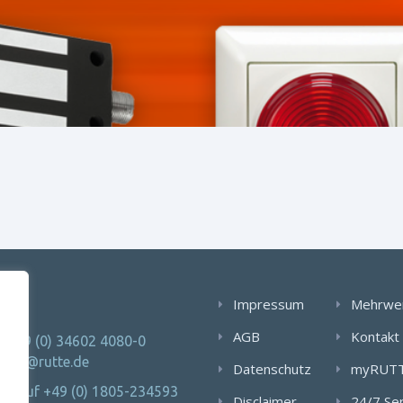
AKT
Impressum
Mehrwe
AGB
Kontakt
: +49 (0) 34602 4080-0
 info@rutte.de
Datenschutz
myRUT
Notruf +49 (0) 1805-234593
Disclaimer
24/7 Se