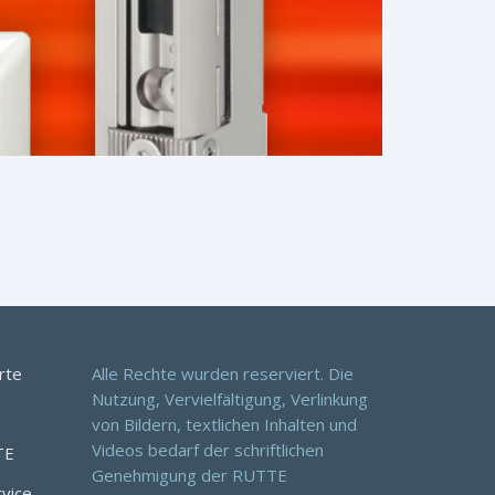
rte
Alle Rechte wurden reserviert. Die
Nutzung, Vervielfältigung, Verlinkung
von Bildern, textlichen Inhalten und
Videos bedarf der schriftlichen
TE
Genehmigung der RUTTE
rvice