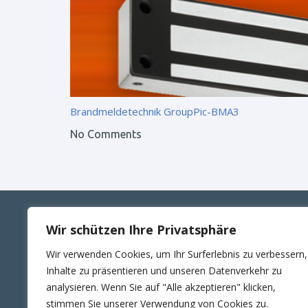
Brandmeldetechnik
GroupPic-BMA3
No Comments
Wir schützen Ihre Privatsphäre
ANSCHRIFT
KONT
Wir verwenden Cookies, um Ihr Surferlebnis zu verbessern,
RUTTE Sicherungstechnik GmbH
Telefon
Inhalte zu präsentieren und unseren Datenverkehr zu
Wilhelm-Külz-Str.4
E-Mail:
analysieren. Wenn Sie auf "Alle akzeptieren" klicken,
06188 Landsberg
24Std. 
stimmen Sie unserer Verwendung von Cookies zu.