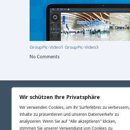
GroupPic-Video1
GroupPic-Video3
No Comments
Wir schützen Ihre Privatsphäre
ANSCHRIFT
KONT
Wir verwenden Cookies, um Ihr Surferlebnis zu verbessern,
RUTTE Sicherungstechnik GmbH
Telefon
Inhalte zu präsentieren und unseren Datenverkehr zu
Wilhelm-Külz-Str.4
E-Mail:
analysieren. Wenn Sie auf "Alle akzeptieren" klicken,
06188 Landsberg
24Std. 
stimmen Sie unserer Verwendung von Cookies zu.