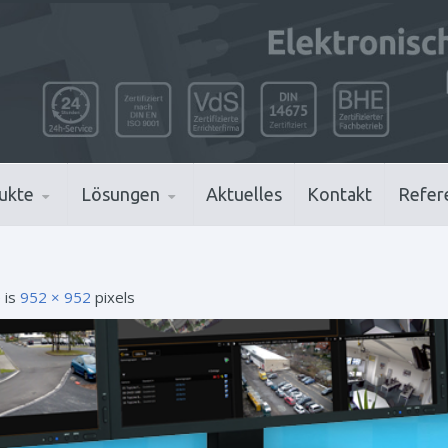
ukte
Lösungen
Aktuelles
Kontakt
Refer
e is
952 × 952
pixels