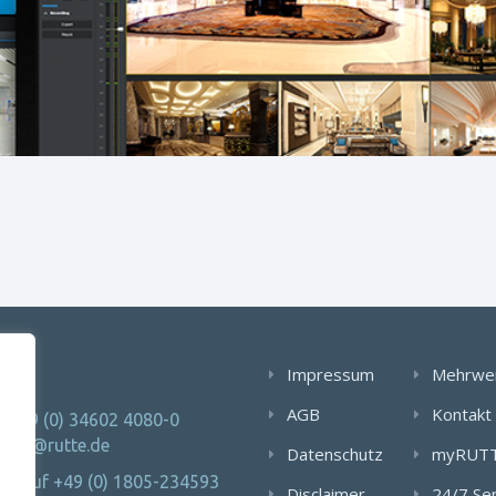
AKT
Impressum
Mehrwe
AGB
Kontakt
: +49 (0) 34602 4080-0
 info@rutte.de
Datenschutz
myRUT
Notruf +49 (0) 1805-234593
Disclaimer
24/7 Se