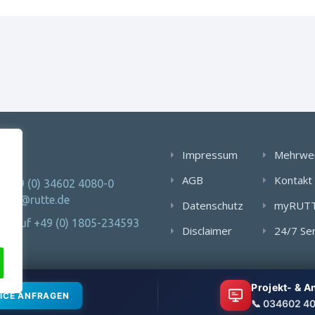
AKT
Impressum
Mehrwe
AGB
Kontakt
: +49 (0) 34602 4080-0
 info@rutte.de
Datenschutz
myRUT
Notruf +49 (0) 1805-234593
Disclaimer
24/7 Se
Projekt- & 
ICE ANFRAGEN
📞 034602 4