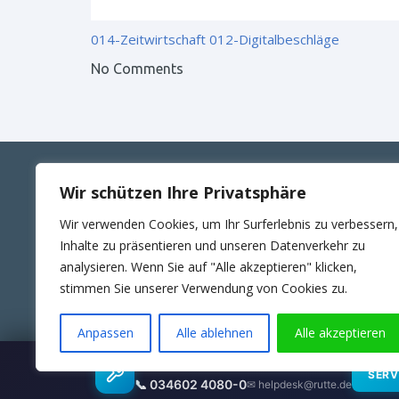
014-Zeitwirtschaft
012-Digitalbeschläge
No Comments
Wir schützen Ihre Privatsphäre
ANSCHRIFT
KONT
Wir verwenden Cookies, um Ihr Surferlebnis zu verbessern,
RUTTE Sicherungstechnik GmbH
Telefon
Inhalte zu präsentieren und unseren Datenverkehr zu
Wilhelm-Külz-Str.4
E-Mail:
analysieren. Wenn Sie auf "Alle akzeptieren" klicken,
06188 Landsberg
24Std. 
stimmen Sie unserer Verwendung von Cookies zu.
Anpassen
Alle ablehnen
Alle akzeptieren
Wartungsübernahme & SLA
SERV
© 2025 RUTTE Sicherungstechnik GmbH.
📞 034602 4080-0
✉ helpdesk@rutte.de