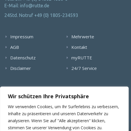
E-Mail: info@rutte.de
24Std. Notruf +49 (0) 1805-234593
Impressum
Mehrwerte
AGB
Kontakt
Datenschutz
myRUTTE
Disclaimer
24/7 Service
Alle Rechte wurden reserviert. Die Nutzung, Vervielfältigung,
Wir schützen Ihre Privatsphäre
Verlinkung von Bildern, textlichen Inhalten und Videos bedarf
der schriftlichen Genehmigung der RUTTE Sicherungstechnik
Wir verwenden Cookies, um Ihr Surferlebnis zu verbessern,
GmbH.
Inhalte zu präsentieren und unseren Datenverkehr zu
analysieren. Wenn Sie auf "Alle akzeptieren" klicken,
stimmen Sie unserer Verwendung von Cookies zu.