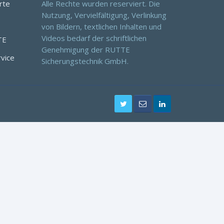
rte
Alle Rechte wurden reserviert. Die
Nutzung, Vervielfältigung, Verlinkung
von Bildern, textlichen Inhalten und
Videos bedarf der schriftlichen
TE
Genehmigung der RUTTE
rvice
Sicherungstechnik GmbH.