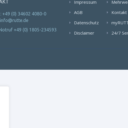
AKT
Impressum
Mehrwe
AGB
Kontakt
: +49 (0) 34602 4080-0
 info@rutte.de
Datenschutz
myRUT
Notruf +49 (0) 1805-234593
Disclaimer
24/7 Se