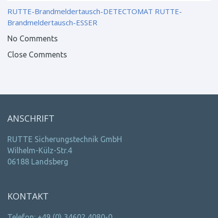
RUTTE-Brandmeldertausch-DETECTOMAT
RUTTE-
Brandmeldertausch-ESSER
No Comments
Close Comments
ANSCHRIFT
RUTTE Sicherungstechnik GmbH
Wilhelm-Külz-Str.4
06188 Landsberg
KONTAKT
Telefon: +49 (0) 34602 4080-0