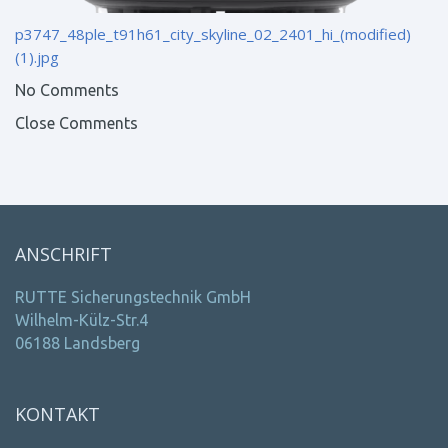
p3747_48ple_t91h61_city_skyline_02_2401_hi_(modified)
(1).jpg
No Comments
Close Comments
ANSCHRIFT
RUTTE Sicherungstechnik GmbH
Wilhelm-Külz-Str.4
06188 Landsberg
KONTAKT