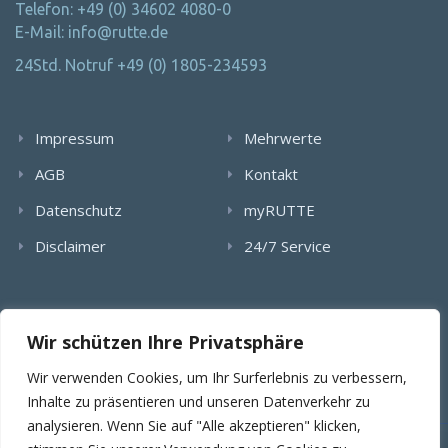
Telefon: +49 (0) 34602 4080-0
E-Mail: info@rutte.de
24Std. Notruf +49 (0) 1805-234593
Impressum
Mehrwerte
AGB
Kontakt
Datenschutz
myRUTTE
Disclaimer
24/7 Service
Alle Rechte wurden reserviert. Die Nutzung, Vervielfältigung,
Wir schützen Ihre Privatsphäre
Verlinkung von Bildern, textlichen Inhalten und Videos bedarf
der schriftlichen Genehmigung der RUTTE Sicherungstechnik
Wir verwenden Cookies, um Ihr Surferlebnis zu verbessern,
GmbH.
Inhalte zu präsentieren und unseren Datenverkehr zu
analysieren. Wenn Sie auf "Alle akzeptieren" klicken,