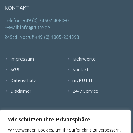
KONTAKT
Telefon: +49 (0) 34602 4080-0
E-Mail: info@rutte.de
24Std. Notruf +49 (0) 1805-234593
Impressum
Mehrwerte
AGB
Kontakt
Datenschutz
myRUTTE
Disclaimer
24/7 Service
Alle Rechte wurden reserviert. Die Nutzung, Vervielfältigung,
Wir schützen Ihre Privatsphäre
Verlinkung von Bildern, textlichen Inhalten und Videos bedarf
der schriftlichen Genehmigung der RUTTE Sicherungstechnik
Wir verwenden Cookies, um Ihr Surferlebnis zu verbessern,