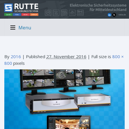
Menu
By
2016
|
Published
27. November 2016
| Full size is
800 ×
800
pixels