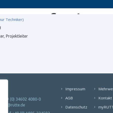
nur Techniker)
H
er, Projektleiter
AKT
Impressum
Mehrwe
AGB
Kontakt
: +49 (0) 34602 4080-0
 info@rutte.de
Datenschutz
myRUT