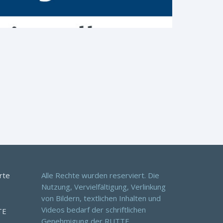
rte
Alle Rechte wurden reserviert. Die
Nutzung, Vervielfältigung, Verlinkung
von Bildern, textlichen Inhalten und
Videos bedarf der schriftlichen
TE
Genehmigung der RUTTE