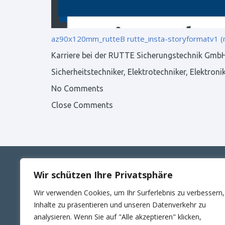
az90x120mm_rutteB
rutte_insta-storyformatv1 (
Karriere bei der RUTTE Sicherungstechnik Gmb
Sicherheitstechniker, Elektrotechniker, Elektronik
No Comments
Close Comments
Wir schützen Ihre Privatsphäre
ANSCHRIFT
KONT
Wir verwenden Cookies, um Ihr Surferlebnis zu verbessern,
RUTTE Sicherungstechnik GmbH
Telefon
Inhalte zu präsentieren und unseren Datenverkehr zu
Wilhelm-Külz-Str.4
E-Mail:
analysieren. Wenn Sie auf "Alle akzeptieren" klicken,
06188 Landsberg