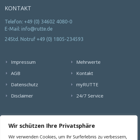
KONTAKT
Telefon: +49 (0) 34602 4080-0
E-Mail: info@rutte.de
24Std. Notruf +49 (0) 1805-234593
Impressum
Mehrwerte
AGB
Kontakt
Datenschutz
myRUTTE
Disclaimer
24/7 Service
Alle Rechte wurden reserviert. Die Nutzung, Vervielfältigung,
Wir schützen Ihre Privatsphäre
Verlinkung von Bildern, textlichen Inhalten und Videos bedarf
der schriftlichen Genehmigung der RUTTE Sicherungstechnik
Wir verwenden Cookies, um Ihr Surferlebnis zu verbessern,