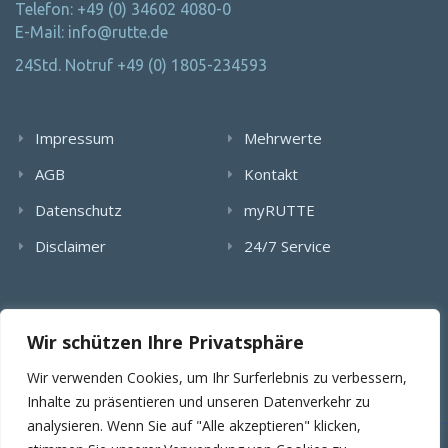
Telefon: +49 (0) 34602 4080-0
E-Mail: info@rutte.de
24Std. Notruf +49 (0) 1805-234593
Impressum
Mehrwerte
AGB
Kontakt
Datenschutz
myRUTTE
Disclaimer
24/7 Service
Alle Rechte wurden reserviert. Die Nutzung, Vervielfältigung,
Wir schützen Ihre Privatsphäre
Verlinkung von Bildern, textlichen Inhalten und Videos bedarf
der schriftlichen Genehmigung der RUTTE Sicherungstechnik
Wir verwenden Cookies, um Ihr Surferlebnis zu verbessern,
GmbH.
Inhalte zu präsentieren und unseren Datenverkehr zu
analysieren. Wenn Sie auf "Alle akzeptieren" klicken,