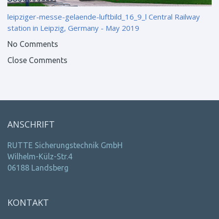
leipziger-messe-gelaende-luftbild_16_9_l
Central Railway
station in Leipzig, Germany - May 2019
No Comments
Close Comments
ANSCHRIFT
RUTTE Sicherungstechnik GmbH
Wilhelm-Külz-Str.4
06188 Landsberg
KONTAKT