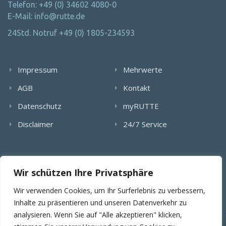
Telefon: +49 (0) 34602 4080-0
E-Mail: info@rutte.de
24Std. Notruf +49 (0) 1805-234593
Impressum
Mehrwerte
AGB
Kontakt
Datenschutz
myRUTTE
Disclaimer
24/7 Service
Alle Rechte wurden reserviert. Die Nutzung, Vervielfältigung,
Wir schützen Ihre Privatsphäre
Verlinkung von Bildern, textlichen Inhalten und Videos bedarf
der schriftlichen Genehmigung der RUTTE Sicherungstechnik
Wir verwenden Cookies, um Ihr Surferlebnis zu verbessern,
GmbH.
Inhalte zu präsentieren und unseren Datenverkehr zu
analysieren. Wenn Sie auf "Alle akzeptieren" klicken,