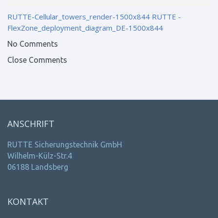
RUTTE-Cellular_towers_render-1500x844
RUTTE -
FlexZone_deployment_diagram_DE-1500x844
No Comments
Close Comments
ANSCHRIFT
RUTTE Sicherungstechnik GmbH
Wilhelm-Külz-Str.4
06188 Landsberg
KONTAKT