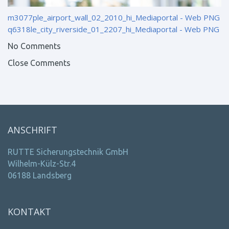
m3077ple_airport_wall_02_2010_hi_Mediaportal - Web PNG
q6318le_city_riverside_01_2207_hi_Mediaportal - Web PNG
No Comments
Close Comments
ANSCHRIFT
RUTTE Sicherungstechnik GmbH
Wilhelm-Külz-Str.4
06188 Landsberg
KONTAKT