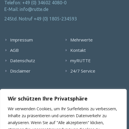
Telefon: +49 (0) 34602 4080-0
E-Mail: info@rutte.de
24Std. Notruf +49 (0) 1805-234593
Impressum
Mehrwerte
AGB
Kontakt
Datenschutz
myRUTTE
Disclaimer
24/7 Service
Alle Rechte wurden reserviert. Die Nutzung, Vervielfältigung,
Wir schützen Ihre Privatsphäre
Verlinkung von Bildern, textlichen Inhalten und Videos bedarf
der schriftlichen Genehmigung der RUTTE Sicherungstechnik
Wir verwenden Cookies, um Ihr Surferlebnis zu verbessern,
GmbH.
Inhalte zu präsentieren und unseren Datenverkehr zu
analysieren. Wenn Sie auf "Alle akzeptieren" klicken,