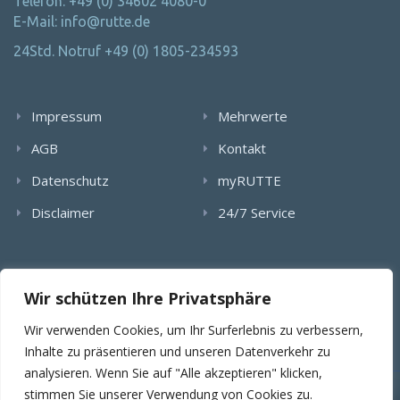
Telefon: +49 (0) 34602 4080-0
E-Mail: info@rutte.de
24Std. Notruf +49 (0) 1805-234593
Impressum
Mehrwerte
AGB
Kontakt
Datenschutz
myRUTTE
Disclaimer
24/7 Service
Alle Rechte wurden reserviert. Die Nutzung, Vervielfältigung,
Wir schützen Ihre Privatsphäre
Verlinkung von Bildern, textlichen Inhalten und Videos bedarf
der schriftlichen Genehmigung der RUTTE Sicherungstechnik
Wir verwenden Cookies, um Ihr Surferlebnis zu verbessern,
GmbH.
Inhalte zu präsentieren und unseren Datenverkehr zu
analysieren. Wenn Sie auf "Alle akzeptieren" klicken,
stimmen Sie unserer Verwendung von Cookies zu.