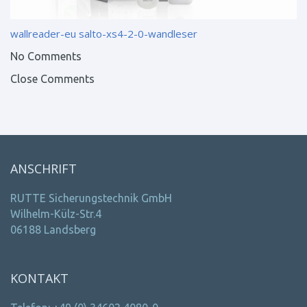
wallreader-eu
salto-xs4-2-0-wandleser
No Comments
Close Comments
ANSCHRIFT
RUTTE Sicherungstechnik GmbH
Wilhelm-Külz-Str.4
06188 Landsberg
KONTAKT