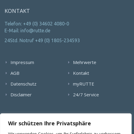
KONTAKT
Telefon: +49 (0) 34602 4080-0
E-Mail: info@rutte.de
24Std. Notruf +49 (0) 1805-234593
Impressum
Mehrwerte
AGB
Kontakt
Datenschutz
myRUTTE
Disclaimer
24/7 Service
Alle Rechte wurden reserviert. Die Nutzung, Vervielfältigung,
Wir schützen Ihre Privatsphäre
Verlinkung von Bildern, textlichen Inhalten und Videos bedarf
der schriftlichen Genehmigung der RUTTE Sicherungstechnik
Wir verwenden Cookies, um Ihr Surferlebnis zu verbessern,