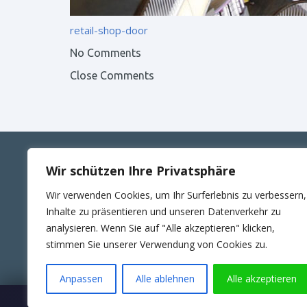
retail-shop-door
No Comments
Close Comments
Wir schützen Ihre Privatsphäre
ANSCHRIFT
KONT
Wir verwenden Cookies, um Ihr Surferlebnis zu verbessern,
RUTTE Sicherungstechnik GmbH
Telefon
Inhalte zu präsentieren und unseren Datenverkehr zu
Wilhelm-Külz-Str.4
E-Mail:
analysieren. Wenn Sie auf "Alle akzeptieren" klicken,
06188 Landsberg
24Std. 
stimmen Sie unserer Verwendung von Cookies zu.
Anpassen
Alle ablehnen
Alle akzeptieren
Wartungsübernahme & SLA