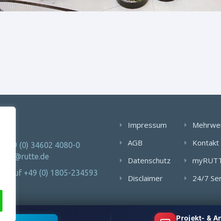
AKT
Impressum
Mehrwe
AGB
Kontakt
: +49 (0) 34602 4080-0
 info@rutte.de
Datenschutz
myRUT
Notruf +49 (0) 1805-234593
Disclaimer
24/7 Se
Projekt- & 