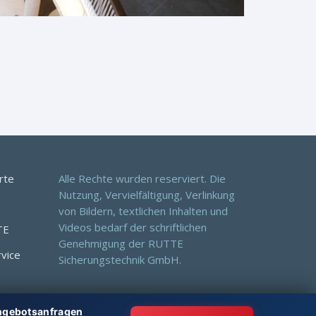
rte
Alle Rechte wurden reserviert. Die
Nutzung, Vervielfältigung, Verlinkung
von Bildern, textlichen Inhalten und
Videos bedarf der schriftlichen
TE
Genehmigung der RUTTE
rvice
Sicherungstechnik GmbH.
Angebotsanfragen