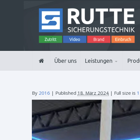
Über uns
Leistungen
Prod
By
2016
|
Published
18. März 2024
| Full size is
1