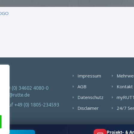
LOGO
AKT
Impressum
Mehrwe
AGB
Kontakt
: +49 (0) 34602 4080-0
 info@rutte.de
Datenschutz
myRUT
Notruf +49 (0) 1805-234593
Disclaimer
24/7 Se
Projekt- & 