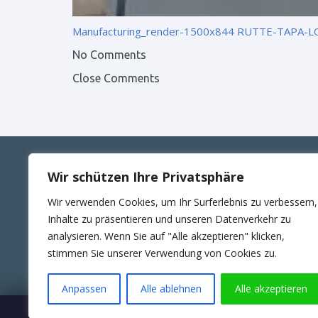
Manufacturing_render-1500x844
RUTTE-TAPA-
No Comments
Close Comments
Wir schützen Ihre Privatsphäre
ANSCHRIFT
KONT
Wir verwenden Cookies, um Ihr Surferlebnis zu verbessern,
RUTTE Sicherungstechnik GmbH
Telefon
Inhalte zu präsentieren und unseren Datenverkehr zu
Wilhelm-Külz-Str.4
E-Mail:
analysieren. Wenn Sie auf "Alle akzeptieren" klicken,
06188 Landsberg
24Std. 
stimmen Sie unserer Verwendung von Cookies zu.
Anpassen
Alle ablehnen
Alle akzeptieren
Wartungsübernahme & SLA