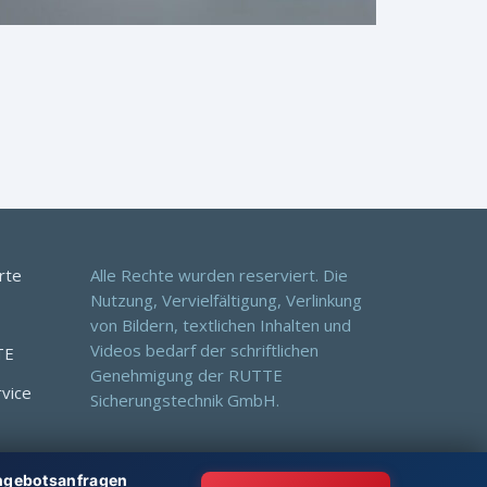
rte
Alle Rechte wurden reserviert. Die
Nutzung, Vervielfältigung, Verlinkung
von Bildern, textlichen Inhalten und
Videos bedarf der schriftlichen
TE
Genehmigung der RUTTE
rvice
Sicherungstechnik GmbH.
Angebotsanfragen