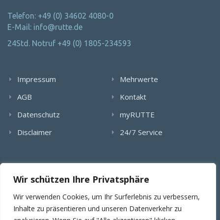
Telefon: +49 (0) 34602 4080-0
E-Mail: info@rutte.de
24Std. Notruf +49 (0) 1805-234593
Impressum
Mehrwerte
AGB
Kontakt
Datenschutz
myRUTTE
Disclaimer
24/7 Service
Alle Rechte wurden reserviert. Die Nutzung, Vervielfältigung,
Wir schützen Ihre Privatsphäre
Verlinkung von Bildern, textlichen Inhalten und Videos bedarf
der schriftlichen Genehmigung der RUTTE Sicherungstechnik
Wir verwenden Cookies, um Ihr Surferlebnis zu verbessern,
GmbH.
Inhalte zu präsentieren und unseren Datenverkehr zu