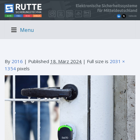
Menu
By
2016
|
Published
18. März 2024
| Full size is
2031 ×
1354
pixels