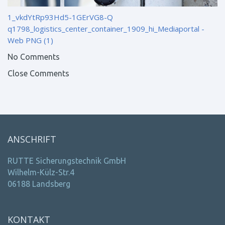
1_vkdYtRp93Hd5-1GErVG8-Q
q1798_logistics_center_container_1909_hi_Mediaportal -
Web PNG (1)
No Comments
Close Comments
ANSCHRIFT
RUTTE Sicherungstechnik GmbH
Wilhelm-Külz-Str.4
06188 Landsberg
KONTAKT