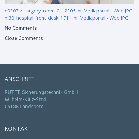
q9307lv_surgery_room_01_2305_hi_Mediaportal - Web JPG
m30_hospital_front_desk_1711_hi_Mediaportal - Web JPG
No Comments
Close Comments
ANSCHRIFT
RUTTE Sicherungstechnik GmbH
Wilhelm-Külz-Str.4
06188 Landsberg
KONTAKT