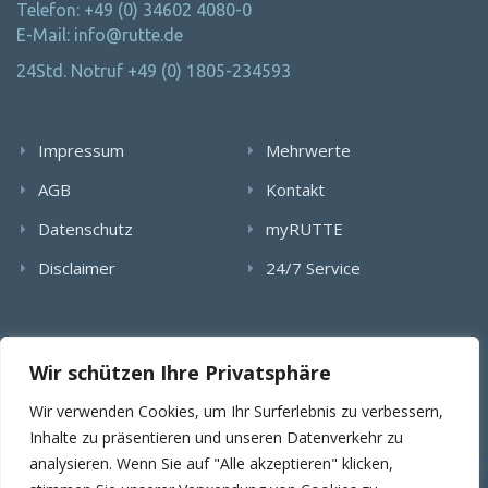
Telefon: +49 (0) 34602 4080-0
E-Mail: info@rutte.de
24Std. Notruf +49 (0) 1805-234593
Impressum
Mehrwerte
AGB
Kontakt
Datenschutz
myRUTTE
Disclaimer
24/7 Service
Alle Rechte wurden reserviert. Die Nutzung, Vervielfältigung,
Wir schützen Ihre Privatsphäre
Verlinkung von Bildern, textlichen Inhalten und Videos bedarf
der schriftlichen Genehmigung der RUTTE Sicherungstechnik
Wir verwenden Cookies, um Ihr Surferlebnis zu verbessern,
GmbH.
Inhalte zu präsentieren und unseren Datenverkehr zu
analysieren. Wenn Sie auf "Alle akzeptieren" klicken,