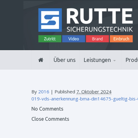
Über uns
Leistungen
Prod
By
2016
|
Published
7. Oktober 2024
019-vds-anerkennung-bma-din14675-gueltig-bis
No Comments
Close Comments