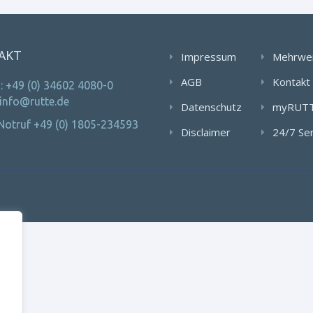
AKT
Impressum
Mehrwe
AGB
Kontakt
: +49 (0) 34602 4080-0
 info@rutte.de
Datenschutz
myRUT
Notruf +49 (0) 1805-234593
Disclaimer
24/7 Se