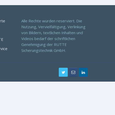
rte
Alle Rechte wurden reserviert. Die
Nutzung, Vervielfältigung, Verlinkung
von Bildern, textlichen Inhalten und
Videos bedarf der schriftlichen
TE
Genehmigung der RUTTE
rvice
Sicherungstechnik GmbH.