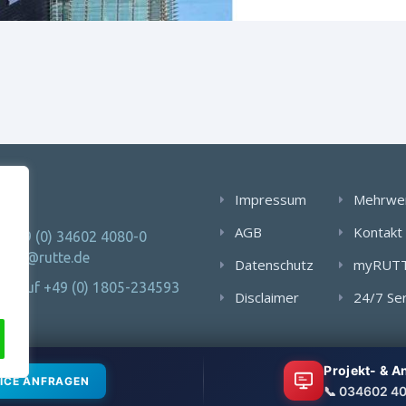
AKT
Impressum
Mehrwe
AGB
Kontakt
: +49 (0) 34602 4080-0
 info@rutte.de
Datenschutz
myRUT
Notruf +49 (0) 1805-234593
Disclaimer
24/7 Se
Projekt- & 
ICE ANFRAGEN
📞 034602 4