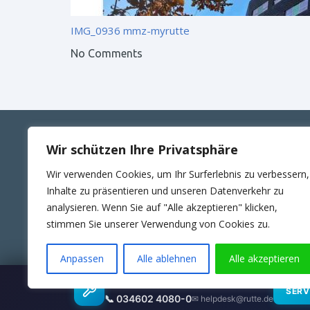
IMG_0936
mmz-myrutte
No Comments
Wir schützen Ihre Privatsphäre
ANSCHRIFT
KONT
Wir verwenden Cookies, um Ihr Surferlebnis zu verbessern,
RUTTE Sicherungstechnik GmbH
Telefon
Inhalte zu präsentieren und unseren Datenverkehr zu
Wilhelm-Külz-Str.4
E-Mail:
analysieren. Wenn Sie auf "Alle akzeptieren" klicken,
06188 Landsberg
24Std. 
stimmen Sie unserer Verwendung von Cookies zu.
Anpassen
Alle ablehnen
Alle akzeptieren
Wartungsübernahme & SLA
SERV
© 2025 RUTTE Sicherungstechnik GmbH.
📞 034602 4080-0
✉ helpdesk@rutte.de