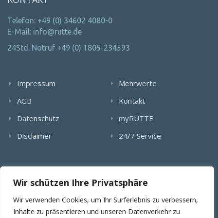
Telefon: +49 (0) 34602 4080-0
E-Mail: info@rutte.de
24Std. Notruf +49 (0) 1805-234593
Impressum
Mehrwerte
AGB
Kontakt
Datenschutz
myRUTTE
Disclaimer
24/7 Service
Alle Rechte wurden reserviert. Die Nutzung, Vervielfältigung,
Wir schützen Ihre Privatsphäre
Verlinkung von Bildern, textlichen Inhalten und Videos bedarf
der schriftlichen Genehmigung der RUTTE Sicherungstechnik
Wir verwenden Cookies, um Ihr Surferlebnis zu verbessern,
GmbH.
Inhalte zu präsentieren und unseren Datenverkehr zu