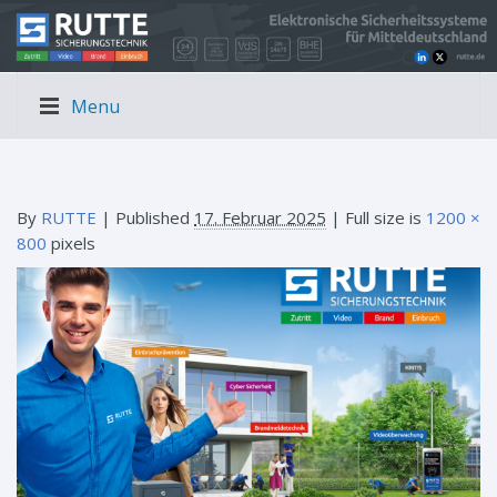
Menu
By
RUTTE
|
Published
17. Februar 2025
| Full size is
1200 ×
800
pixels