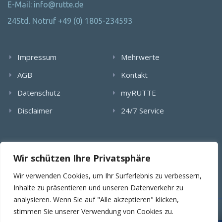
E-Mail: info@rutte.de
24Std. Notruf +49 (0) 1805-234593
Impressum
Mehrwerte
AGB
Kontakt
Datenschutz
myRUTTE
Disclaimer
24/7 Service
Alle Rechte wurden reserviert. Die Nutzung, Vervielfältigung,
Wir schützen Ihre Privatsphäre
Verlinkung von Bildern, textlichen Inhalten und Videos bedarf
der schriftlichen Genehmigung der RUTTE Sicherungstechnik
Wir verwenden Cookies, um Ihr Surferlebnis zu verbessern,
GmbH.
Inhalte zu präsentieren und unseren Datenverkehr zu
analysieren. Wenn Sie auf "Alle akzeptieren" klicken,
stimmen Sie unserer Verwendung von Cookies zu.
© 2025 RUTTE Sicherungstechnik GmbH.