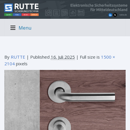
Menu
By
RUTTE
|
Published
16. Juli 2025
| Full size is
1500 ×
2104
pixels