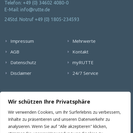
Telefon: +49 (0) 34602 4080-0
E-Mail: info@rutte.de
24Std. Notruf +49 (0) 1805-234593
Impressum
Mehrwerte
AGB
Kontakt
Datenschutz
myRUTTE
Disclaimer
24/7 Service
Alle Rechte wurden reserviert. Die Nutzung, Vervielfältigung,
Wir schützen Ihre Privatsphäre
Verlinkung von Bildern, textlichen Inhalten und Videos bedarf
der schriftlichen Genehmigung der RUTTE Sicherungstechnik
Wir verwenden Cookies, um Ihr Surferlebnis zu verbessern,
GmbH.
Inhalte zu präsentieren und unseren Datenverkehr zu
analysieren. Wenn Sie auf "Alle akzeptieren" klicken,