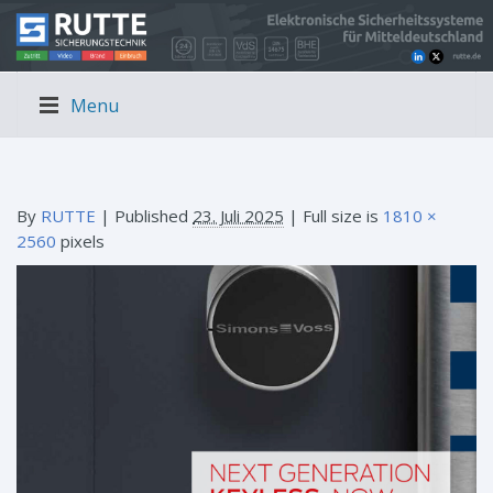
Menu
By
RUTTE
|
Published
23. Juli 2025
| Full size is
1810 ×
2560
pixels