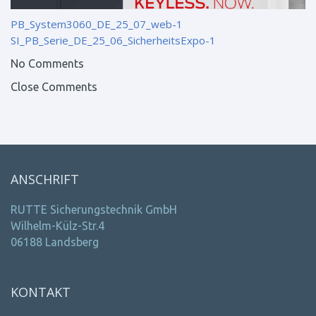
PB_System3060_DE_25_07_web-1
SI_PB_Serie_DE_25_06_SicherheitsExpo-1
No Comments
Close Comments
ANSCHRIFT
RUTTE Sicherungstechnik GmbH
Wilhelm-Külz-Str.4
06188 Landsberg
KONTAKT