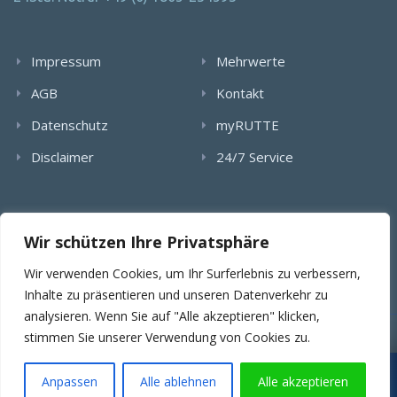
Impressum
Mehrwerte
AGB
Kontakt
Datenschutz
myRUTTE
Disclaimer
24/7 Service
Alle Rechte wurden reserviert. Die Nutzung, Vervielfältigung,
Wir schützen Ihre Privatsphäre
Verlinkung von Bildern, textlichen Inhalten und Videos bedarf
der schriftlichen Genehmigung der RUTTE Sicherungstechnik
Wir verwenden Cookies, um Ihr Surferlebnis zu verbessern,
GmbH.
Inhalte zu präsentieren und unseren Datenverkehr zu
analysieren. Wenn Sie auf "Alle akzeptieren" klicken,
stimmen Sie unserer Verwendung von Cookies zu.
© 2025 RUTTE Sicherungstechnik GmbH.
Wartungsübernahme & SLA
Projekt- & Angebotsanfragen
Anpassen
Alle ablehnen
Alle akzeptieren
SERVICE ANFRAGEN
PROJEKT ANFRAGEN