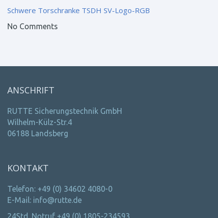
Schwere Torschranke TSDH
SV-Logo-RGB
No Comments
ANSCHRIFT
RUTTE Sicherungstechnik GmbH
Wilhelm-Külz-Str.4
06188 Landsberg
KONTAKT
Telefon: +49 (0) 34602 4080-0
E-Mail: info@rutte.de
24Std. Notruf +49 (0) 1805-234593