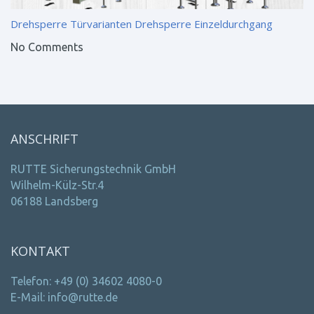
Drehsperre Türvarianten
Drehsperre Einzeldurchgang
No Comments
ANSCHRIFT
RUTTE Sicherungstechnik GmbH
Wilhelm-Külz-Str.4
06188 Landsberg
KONTAKT
Telefon: +49 (0) 34602 4080-0
E-Mail: info@rutte.de