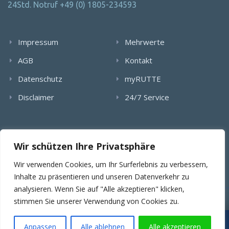
24Std. Notruf +49 (0) 1805-234593
Impressum
Mehrwerte
AGB
Kontakt
Datenschutz
myRUTTE
Disclaimer
24/7 Service
Alle Rechte wurden reserviert. Die Nutzung, Vervielfältigung,
Wir schützen Ihre Privatsphäre
Verlinkung von Bildern, textlichen Inhalten und Videos bedarf
der schriftlichen Genehmigung der RUTTE Sicherungstechnik
Wir verwenden Cookies, um Ihr Surferlebnis zu verbessern,
GmbH.
Inhalte zu präsentieren und unseren Datenverkehr zu
analysieren. Wenn Sie auf "Alle akzeptieren" klicken,
stimmen Sie unserer Verwendung von Cookies zu.
© 2025 RUTTE Sicherungstechnik GmbH.
Wartungsübernahme & SLA
Projekt- & Angebotsanfragen
Anpassen
Alle ablehnen
Alle akzeptieren