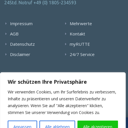
24Std. Notruf +49 (0) 1805-234593
Impressum
Mehrwerte
AGB
Kontakt
Datenschutz
myRUTTE
Disclaimer
24/7 Service
Alle Rechte wurden reserviert. Die Nutzung, Vervielfältigung,
Wir schützen Ihre Privatsphäre
Verlinkung von Bildern, textlichen Inhalten und Videos bedarf
der schriftlichen Genehmigung der RUTTE Sicherungstechnik
Wir verwenden Cookies, um Ihr Surferlebnis zu verbessern,
GmbH.
Inhalte zu präsentieren und unseren Datenverkehr zu
analysieren. Wenn Sie auf "Alle akzeptieren" klicken,
stimmen Sie unserer Verwendung von Cookies zu.
© 2025 RUTTE Sicherungstechnik GmbH.
Wartungsübernahme & SLA
Projekt- & Angebotsanfragen
Anpassen
Alle ablehnen
Alle akzeptieren