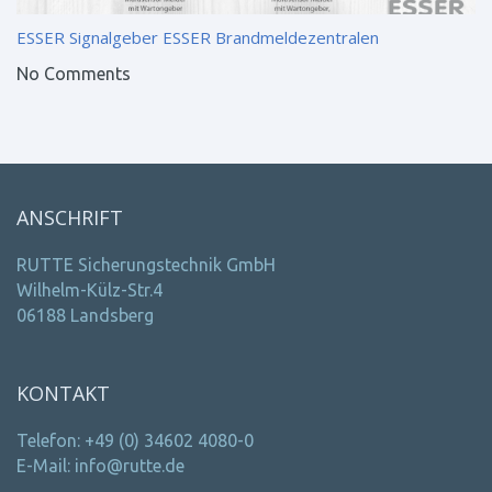
ESSER Signalgeber
ESSER Brandmeldezentralen
No Comments
ANSCHRIFT
RUTTE Sicherungstechnik GmbH
Wilhelm-Külz-Str.4
06188 Landsberg
KONTAKT
Telefon: +49 (0) 34602 4080-0
E-Mail: info@rutte.de