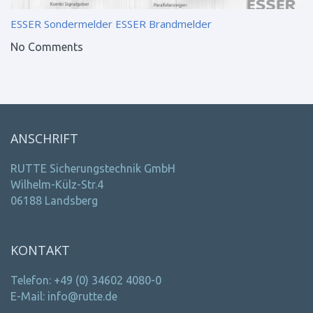
ESSER Sondermelder
ESSER Brandmelder
No Comments
ANSCHRIFT
RUTTE Sicherungstechnik GmbH
Wilhelm-Külz-Str.4
06188 Landsberg
KONTAKT
Telefon: +49 (0) 34602 4080-0
E-Mail: info@rutte.de