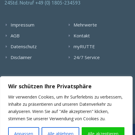
24Std. Notruf +49 (0) 1805-234593
Impressum
Mehrwerte
AGB
Kontakt
Datenschutz
myRUTTE
Disclaimer
24/7 Service
Alle Rechte wurden reserviert. Die Nutzung, Vervielfältigung,
Wir schützen Ihre Privatsphäre
Verlinkung von Bildern, textlichen Inhalten und Videos bedarf
der schriftlichen Genehmigung der RUTTE Sicherungstechnik
Wir verwenden Cookies, um Ihr Surferlebnis zu verbessern,
GmbH.
Inhalte zu präsentieren und unseren Datenverkehr zu
analysieren. Wenn Sie auf "Alle akzeptieren" klicken,
stimmen Sie unserer Verwendung von Cookies zu.
© 2025 RUTTE Sicherungstechnik GmbH.
Wartungsübernahme & SLA
Projekt- & Angebotsanfragen
Anpassen
Alle ablehnen
Alle akzeptieren