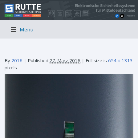
Menu
By
2016
|
Published
27. März 2016
| Full size is
654 × 1313
pixels