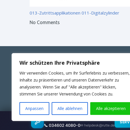
013-Zutrittsapplikationen
011-Digitalzylinder
No Comments
Wir schützen Ihre Privatsphäre
ANSCHRIFT
KONT
Wir verwenden Cookies, um Ihr Surferlebnis zu verbessern,
RUTTE Sicherungstechnik GmbH
Telefon
Inhalte zu präsentieren und unseren Datenverkehr zu
Wilhelm-Külz-Str.4
E-Mail:
analysieren. Wenn Sie auf "Alle akzeptieren" klicken,
06188 Landsberg
24Std. 
stimmen Sie unserer Verwendung von Cookies zu.
Anpassen
Alle ablehnen
Alle akzeptieren
Wartungsübernahme & SLA
SERV
© 2025 RUTTE Sicherungstechnik GmbH.
📞 034602 4080-0
✉ helpdesk@rutte.de