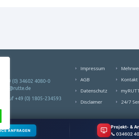
AKT
Impressum
Mehrwe
AGB
Kontakt
: +49 (0) 34602 4080-0
 info@rutte.de
Datenschutz
myRUT
Notruf +49 (0) 1805-234593
Disclaimer
24/7 Se
Projekt- & 
ICE ANFRAGEN
📞 034602 4