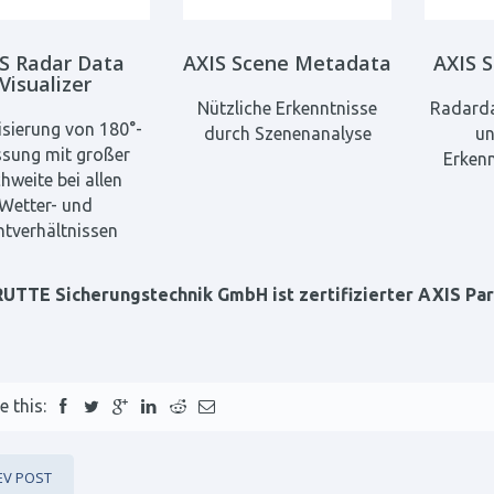
S Radar Data
AXIS Scene Metadata
AXIS 
Visualizer
Nützliche Erkenntnisse
Radarda
isierung von 180°-
durch Szenenanalyse
un
ssung mit großer
Erkenn
hweite bei allen
Wetter- und
htverhältnissen
RUTTE Sicherungstechnik GmbH ist zertifizierter AXIS Par
e this:
EV POST