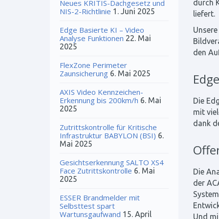
Neues KRITIS-Dachgesetz und
durch K
NIS-2-Richtlinie
1. Juni 2025
liefert.
Edge Basierte KI – Video
Unsere 
Analyse Funktionen
22. Mai
Bildver
2025
den Auf
FlexZone Perimeter
Zaunsicherung
6. Mai 2025
Edge
AXIS Video Kennzeichen-
Erkennung bis 200km/h
6. Mai
Die Edg
2025
mit vie
dank de
Zutrittskontrolle für Kritische
Infrastruktur BABYLON (BSI)
6.
Mai 2025
Offe
Gesichtserkennung SALTO XS4
Face Zutrittskontrolle
6. Mai
Die Ana
2025
der ACA
Systeme
ESSER Brandmelder mit
Selbsttest spart
Entwic
Wartunsgaufwand
15. April
Und mi