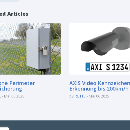
ed Articles
one Perimeter
AXIS Video Kennzeichen
icherung
Erkennung bis 200km/h
E
Mai 06 2025
by
RUTTE
Mai 06 2025