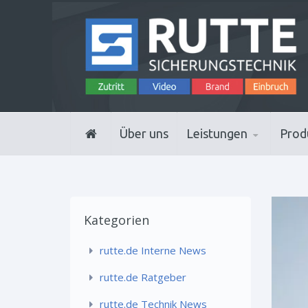
Über uns
Leistungen
Prod
Kategorien
rutte.de Interne News
rutte.de Ratgeber
rutte.de Technik News