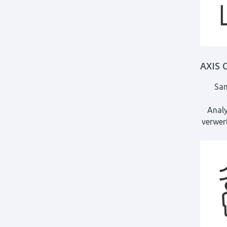
AXIS 
Sam
Analy
verwer