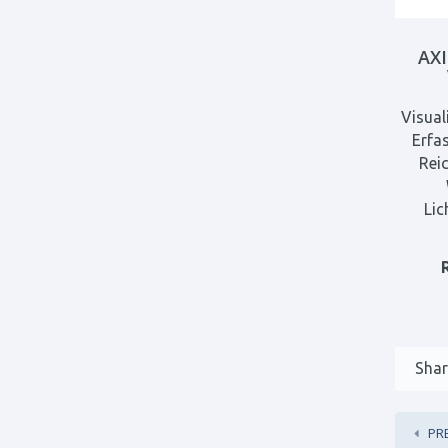
AXI
Visual
Erfa
Reic
Lic
Shar
PR