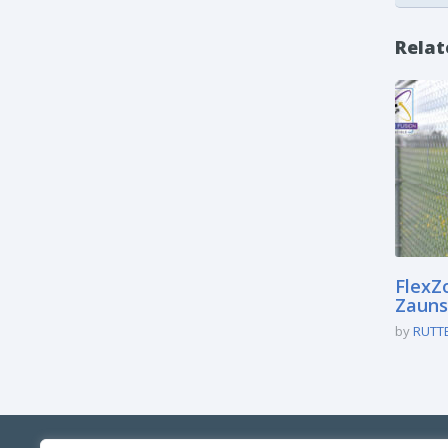
Relat
FlexZ
Zauns
by
RUTT