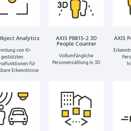
Object Analytics
AXIS P8815-2 3D
AXIS P
People Counter
mlung von KI-
Erkenntn
Vollumfängliche
gestützten
Per
Personenzählung in 3D
sefunktionen für
h
tbare Erkenntnisse